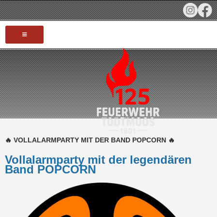
HOME
AKTUELLES
TERMINE
INFOS
🔥 VOLLALARMPARTY MIT DER BAND POPCORN 🔥
Vollalarmparty mit der legendären
JUBILÄUM 125 JAHRE
Band POPCORN
FAHRZEUGE
EINSÄTZE