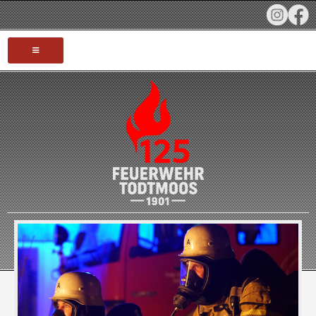
HOME
AKTUELLES
TERMINE
INFOS
JUBILÄUM 125 JAHRE
FAHRZEUGE
EINSÄTZE