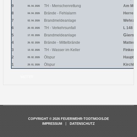
9
TH - Menschenrettung
Am Müh
06. 04. 2026
JUGENDFEUERWEHR
8
Brände - Fehlalarm
Herren
04. 04. 2026
7
Brandmeldeanlage
Wehrata
02. 04. 2026
6
TH - Verkehrsunfall
L 148
20. 03. 2026
Giers
5
Brandmeldeanlage
17. 03. 2026
4
Brände - Mittelbrände
Matten
26. 02. 2026
3
TH - Wasser im Keller
Finken
13. 02. 2026
2
Ölspur
Haupts
09. 02. 2026
1
Ölspur
Kirchbe
29. 01. 2026
WEITER
COPYRIGHT © 2026 FEUERWEHR-TODTMOOS.DE
IMPRESSUM
DATENSCHUTZ